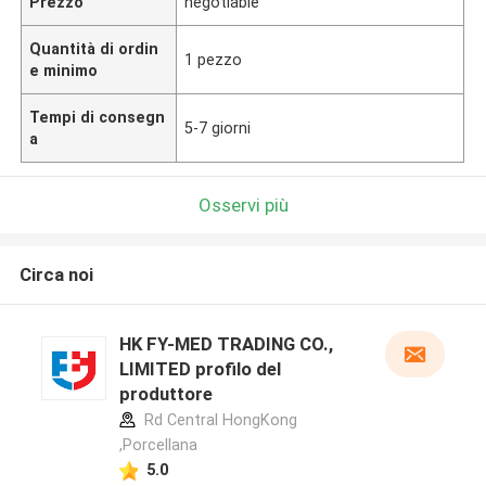
Prezzo
negotiable
Quantità di ordin
1 pezzo
e minimo
Tempi di consegn
5-7 giorni
a
Osservi più
Circa noi
HK FY-MED TRADING CO.,
LIMITED profilo del
produttore
Rd Central HongKong
,Porcellana
5.0