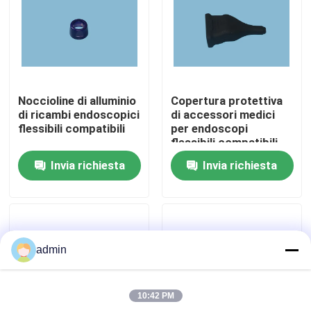
Su di noi
Visita alla fabbrica
Noccioline di alluminio
Copertura protettiva
di ricambi endoscopici
di accessori medici
Controllo della qualità
flessibili compatibili
per endoscopi
flessibili compatibili
Invia richiesta
Invia richiesta
Contattaci
Chiedi un preventivo
admin
Endoscopio medico
10:42 PM
Applicabilità flessibile