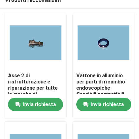
Asse 2 di
Vattone in alluminio
ristrutturazione e
per parti di ricambio
riparazione per tutte
endoscopiche
le marche di
flessibili compatibili
Casa.
endoscopi flessibili
Invia richiesta
Invia richiesta
Prodotti
Video