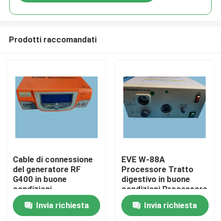
Prodotti raccomandati
Casa.
Cable di connessione
EVE W-88A
del generatore RF
Processore Tratto
G400 in buone
digestivo in buone
Prodotti
condizioni
condizioni Processore
endoscopico
Invia richiesta
Invia richiesta
Video