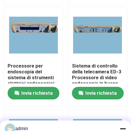
Su di noi
Visita alla fabbrica
Controllo della qualità
Processore per
Sistema di controllo
endoscopia del
della telecamera ED-3
Contattaci
sistema di strumenti
Processore di video
elettrici endoscopici
endoscopia in buone
EP-1
condizioni
Chiedi un preventivo
Invia richiesta
Invia richiesta
Endoscopio medico
Applicabilità flessibile
admin